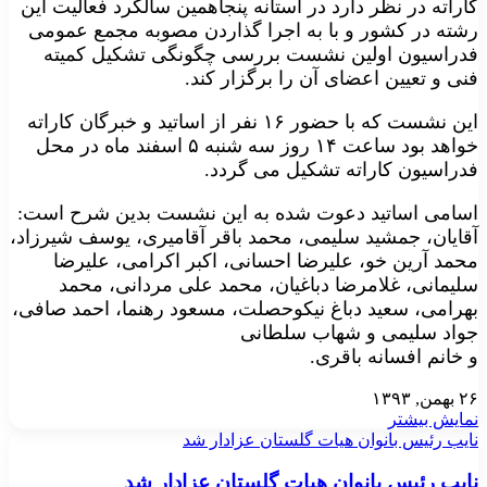
کاراته در نظر دارد در آستانه پنجاهمین سالگرد فعالیت این
رشته در کشور و با به اجرا گذاردن مصوبه مجمع عمومی
فدراسیون اولین نشست بررسی چگونگی تشکیل کمیته
فنی و تعیین اعضای آن را برگزار کند.
این نشست که با حضور ۱۶ نفر از اساتید و خبرگان کاراته
خواهد بود ساعت ۱۴ روز سه شنبه ۵ اسفند ماه در محل
فدراسیون کاراته تشکیل می گردد.
اسامی اساتید دعوت شده به این نشست بدین شرح است:
آقایان، جمشید سلیمی، محمد باقر آقامیری، یوسف شیرزاد،
محمد آرین خو، علیرضا احسانی، اکبر اکرامی، علیرضا
سلیمانی، غلامرضا دباغیان، محمد علی مردانی، محمد
بهرامی، سعید دباغ نیکوحصلت، مسعود رهنما، احمد صافی،
جواد سلیمی و شهاب سلطانی
و خانم افسانه باقری.
۲۶ بهمن, ۱۳۹۳
نمایش بیشتر
نایب رئیس بانوان هیات گلستان عزادار شد
نایب رئیس بانوان هیات گلستان عزادار شد