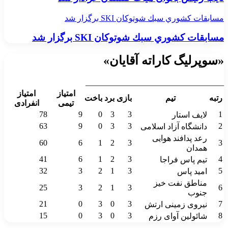
مسابقات كشوري سبك شوتوكان SKI برگزار شد
مسابقات كشوري سبك شوتوكان SKI برگزار شد
«سوپرلیگ کاراته آقایان»
__________________________________
امتیاز
امتیاز
رتبه
تیم
بازی
برد
باخت
تیمی
انفرادی
78
9
0
3
3
1
لایف استار
63
9
0
3
3
2
دانشگاه آزاد اسلامی
رعد پدافند هوایی
60
6
1
2
3
3
همدان
41
6
1
2
3
4
تیم پاس فراجا
32
3
2
1
3
5
امید پاس
مناطق نفت خیز
25
3
2
1
3
6
جنوب
21
0
3
0
3
7
نیروی زمینی ارتش
15
0
3
0
3
8
شائولین آوای رزم