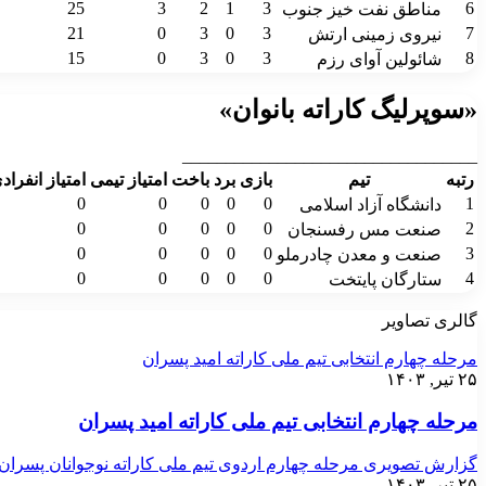
25
3
2
1
3
6
مناطق نفت خیز جنوب
21
0
3
0
3
7
نیروی زمینی ارتش
15
0
3
0
3
8
شائولین آوای رزم
«سوپرلیگ کاراته بانوان»
__________________________________
رتبه
تیم
بازی
برد
باخت
امتیاز تیمی
امتیاز انفراد
0
0
0
0
0
1
دانشگاه آزاد اسلامی
0
0
0
0
0
2
صنعت مس رفسنجان
0
0
0
0
0
3
صنعت و معدن چادرملو
0
0
0
0
0
4
ستارگان پایتخت
گالری تصاویر
مرحله چهارم انتخابی تیم ملی کاراته امید پسران
۲۵ تیر, ۱۴۰۳
مرحله چهارم انتخابی تیم ملی کاراته امید پسران
گزارش تصویری مرحله چهارم اردوی تیم ملی کاراته نوجوانان پسران
۲۵ تیر, ۱۴۰۳