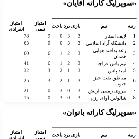
«سوپرلیگ کاراته آقایان»
__________________________________
امتیاز
امتیاز
رتبه
تیم
بازی
برد
باخت
تیمی
انفرادی
78
9
0
3
3
1
لایف استار
63
9
0
3
3
2
دانشگاه آزاد اسلامی
رعد پدافند هوایی
60
6
1
2
3
3
همدان
41
6
1
2
3
4
تیم پاس فراجا
32
3
2
1
3
5
امید پاس
مناطق نفت خیز
25
3
2
1
3
6
جنوب
21
0
3
0
3
7
نیروی زمینی ارتش
15
0
3
0
3
8
شائولین آوای رزم
«سوپرلیگ کاراته بانوان»
__________________________________
امتیاز
امتیاز
رتبه
تیم
بازی
برد
باخت
تیمی
انفرادی