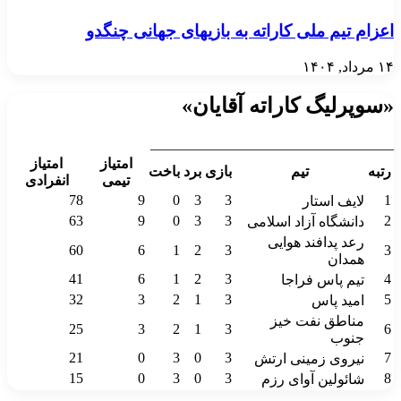
اعزام تیم ملی کاراته به بازیهای جهانی چنگدو
۱۴ مرداد, ۱۴۰۴
«سوپرلیگ کاراته آقایان»
__________________________________
امتیاز
امتیاز
رتبه
تیم
بازی
برد
باخت
تیمی
انفرادی
78
9
0
3
3
1
لایف استار
63
9
0
3
3
2
دانشگاه آزاد اسلامی
رعد پدافند هوایی
60
6
1
2
3
3
همدان
41
6
1
2
3
4
تیم پاس فراجا
32
3
2
1
3
5
امید پاس
مناطق نفت خیز
25
3
2
1
3
6
جنوب
21
0
3
0
3
7
نیروی زمینی ارتش
15
0
3
0
3
8
شائولین آوای رزم