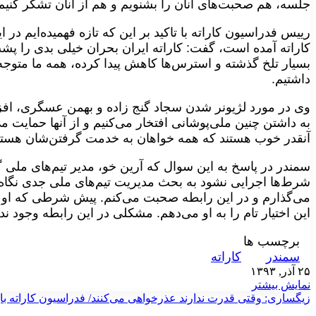
جلسه، هم صحبت‌های آنان را بشنویم و هم از آنان تشکر کنیم.
رییس فدراسیون کاراته با تاکید بر این که تازه فهمیده‌ایم در
کاراته آمده است، گفت: کاراته ایران بحران خیلی بدی را 
بسیار تلخ گذشته و استرس‌ها کاهش پیدا کرده، همه ما متوجه
داشتیم
.
وی در مورد لژیونر شدن سجاد گنج زاده و بهمن عسگری، افزو
به داشتن چنین ملی‌پوشانی افتخار می‌کنیم و از آنها حمایت
آنقدر خوب هستند که همه خواهان به خدمت گرفتن‌شان هستن
سمندر در پاسخ به این سوال که آرین خو، مدیر تیم‌های ملی 
شرط‌ها اجرایی نشود به بحث مدیریت تیم‌های ملی جدی نگاه ن
می‌گذارم و در این رابطه صحبت می‌کنم. پیش شرطی که او دا
این اختیار تام را به او می‌دهم. مشکلی در این رابطه وجود ند
برچسب ها
سمندر
کاراته
۲۵ آذر, ۱۳۹۳
نمایش بیشتر
زیگساری: وقتی قدرت ندارند عذرخواهی می‌کنند/ فدراسیون کاراته با