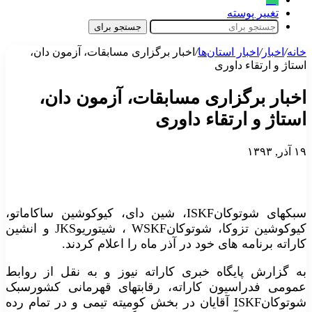
تغییر پوسته
جستجو برای
خانه
/
اخبار
/
اخبار استان‌ها
/
اخبار برگزاری مسابقات، آزمون دان،
استاژ و ارتقاء داوری
اخبار برگزاری مسابقات، آزمون دان،
استاژ و ارتقاء داوری
۱۹ آذر, ۱۳۹۳
سبکهای شوتوکانISKF، شین دای، کیوکوشین ساکاماتو،
کیوکوشین تزوکا، شوتوکانWSKF ، شیتوریوJKS و انشین
کاراته برنامه های خود در آذر ماه را اعلام کردند.
به گزارش پایگاه خبری کاراته نیوز و به نقل از روابط
عمومی فدراسیون کاراته، رقابتهای قهرمانی کشورسبک
شوتوکانISKF آقایان در بخش کومیته تیمی و در تمام رده