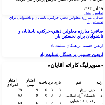
۱۹ آذر, ۱۳۹۳
نمایش بیشتر
صافي: مبارزه معلولين ذهني-حركتي، نابينايان و ناشنوايان براي
نخستين بار
صافي: مبارزه معلولين ذهني-حركتي، نابينايان و
ناشنوايان براي نخستين بار
اربعین حسینی بر همگان تسلیت باد
اربعین حسینی بر همگان تسلیت باد
«سوپرلیگ کاراته آقایان»
__________________________________
امتیاز
امتیاز
رتبه
تیم
بازی
برد
باخت
تیمی
انفرادی
78
9
0
3
3
1
لایف استار
63
9
0
3
3
2
دانشگاه آزاد اسلامی
رعد پدافند هوایی
60
6
1
2
3
3