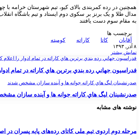
همچنین در رده کمربندی بالای کیو، تیم شهرستان خرامه با چه
مدال طلا و یک برنز بر سکوی دوم ایستاد و تیم باشگاه انقل
به مقام سوم دست یافتند
برچسب ها
آقايان
کاتا
کاراته
کوميته
۸ آذر, ۱۳۹۳
نمایش بیشتر
فدراسيون جهاني رده بندي برترين هاي كاراته در تمام ادوار را اعلام ك
فدراسيون جهاني رده بندي برترين هاي كاراته در تمام ادوار 
صدرنشينان ليگ هاي كاراته جوانه ها و آينده سازان مشخص شدند
صدرنشينان ليگ هاي كاراته جوانه ها و آينده سازان مشخ
نوشته های مشابه
مرحله دوم اردوی تیم ملی کاتای رده‌های پایه پسران در ا