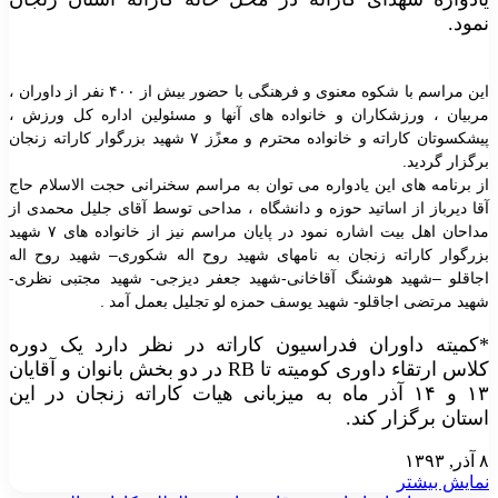
نمود.
این مراسم با شکوه معنوی و فرهنگی با حضور بیش از ۴۰۰ نفر از داوران ،
مربیان ، ورزشکاران و خانواده های آنها و مسئولین اداره کل ورزش ،
پیشکسوتان کاراته و خانواده محترم و معزًز ۷ شهید بزرگوار کاراته زنجان
برگزار گردید.
از برنامه های این یادواره می توان به مراسم سخنرانی حجت الاسلام حاج
آقا دیرباز از اساتید حوزه و دانشگاه ، مداحی توسط آقای جلیل محمدی از
مداحان اهل بیت اشاره نمود در پایان مراسم نیز از خانواده های ۷ شهید
بزرگوار کاراته زنجان به نامهای شهید روح اله شکوری– شهید روح اله
اجاقلو –شهید هوشنگ آقاخانی-شهید جعفر دیزجی- شهید مجتبی نظری-
شهید مرتضی اجاقلو- شهید یوسف حمزه لو تجلیل بعمل آمد .
*کمیته داوران فدراسیون کاراته در نظر دارد یک دوره
کلاس ارتقاء داوری کومیته تا RB در دو بخش بانوان و آقایان
۱۳ و ۱۴ آذر ماه به میزبانی هیات کاراته زنجان در این
استان برگزار کند.
۸ آذر, ۱۳۹۳
نمایش بیشتر