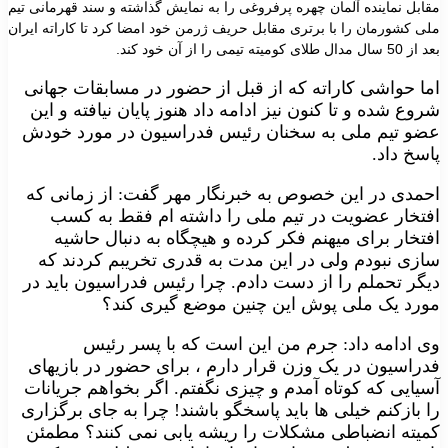
مقابل نماینده آلمان چهره پرفروغی را به نمایش گذاشته و سند قهرمانی تیم
ملی کشورمان را با برتری مقابل حریف ژرمن خود امضا کرد تا کاراته ایران
بعد از
50
سال مدال طلای کومیته تیمی را از آن خود کند
.
اما حواشی کاراته که از قبل از حضور در مسابقات جهانی
شروع شده و تا کنون نیز ادامه داد هنوز پایان نیافته و این
عضو تیم ملی به سخنان رئیس فدراسیون در مورد خودش
پاسخ داد
.
احمدی در این خصوص به خبرنگار مهر گفت: از زمانی که
افتخار عضویت در تیم ملی را داشته ام فقط به کسب
افتخار برای میهنم فکر کرده و هیچگاه به دنبال حاشیه
سازی نبودم ولی در این مدت به قدری تخریبم کردند که
دیگر تحملم را از دست دادم. چرا رئیس فدراسیون باید در
مورد یک ملی پوش این چنین موضع گیری کند؟
وی ادامه داد: جرم من این است که با پسر رئیس
فدراسیون در یک وزن قرار دارم ، برای حضور در بازیهای
آسیایی که کوتاه آمدم و چیزی نگفتم. اگر بخواهم جریانات
را بازکنم خیلی ها باید پاسخگو باشند! چرا به جای برگزاری
کمیته انضباطی مشکلات را ریشه یابی نمی کنند؟ مطمئن