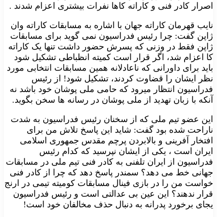
اصرار کادر فنی و کاراته کاها نفرات بیشتری اعزام شدند
.
نایب قهرمان کاراته جهان با اشاره به مسابقات کاراته وان
ژاپن گفت: چرا رئیس فدراسیون نمی گوید برای مسابقات
ژاپن فقط در وزنی که پسرش حضور داشت تنها یک کاراته
کا اعزام شد، اگر قرار است کمیته انظباطی تشکیل شود
باید برای داورانی که ناعادلانه همین مسابقات انتخابی مورد
نظر ایشان را قضاوت کردند، تشکیل شود! از رئیس
فدراسیون انتظار میرود که حامی ملی پوشان خود باشد نه
آنکه با زبان تهدید از ملی پوشان در رسانه ها سخن بگوید
.
این عضو تیم ملی که از سخنان رئیس فدراسیون به شدت
ناراحت شده بود گفت: شاید این پاسخ تلاش من برای
افتخار آفرینی و بالابردن پرچم مقدس جمهوری اسلامی
ایران است ، یکی از ایشان نپرسید که کدام رئیس
فدراسیون از ایران تلفنی به کادر فنی تیم ملی در مسابقات
جهانی خط می دهد؟ سمندر پاسخ دهد که چرا از کادر فنی
خواست من را در بازی فینال مسابقات کومیته تیمی در ارنج
قرار ندهند؟ این عین بی عدالتی است و رئیس فدراسیون
یجای برخورد پدرانه به دنبال حذف مخالفان خود است
!