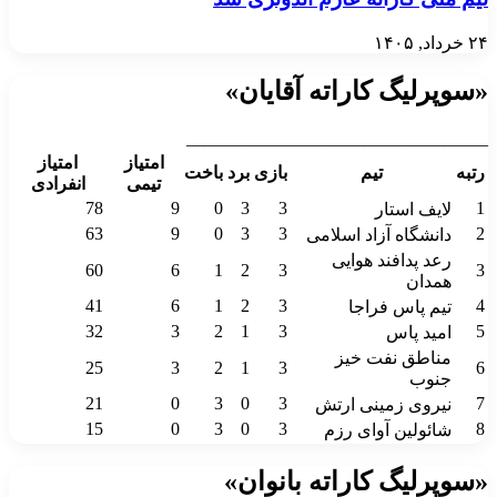
۲۴ خرداد, ۱۴۰۵
«سوپرلیگ کاراته آقایان»
__________________________________
امتیاز
امتیاز
رتبه
تیم
بازی
برد
باخت
تیمی
انفرادی
78
9
0
3
3
1
لایف استار
63
9
0
3
3
2
دانشگاه آزاد اسلامی
رعد پدافند هوایی
60
6
1
2
3
3
همدان
41
6
1
2
3
4
تیم پاس فراجا
32
3
2
1
3
5
امید پاس
مناطق نفت خیز
25
3
2
1
3
6
جنوب
21
0
3
0
3
7
نیروی زمینی ارتش
15
0
3
0
3
8
شائولین آوای رزم
«سوپرلیگ کاراته بانوان»