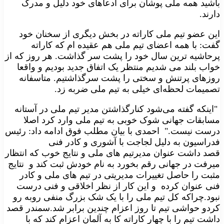
باشید همه ملی پوشان برای ادعاهای خود دلیل و مدرک
دارند
.
این عضو تیم ملی کاراته در بخش دیگری از سخنان خود
گفت: با همه اعضای تیم ملی هم عقیده ام که کاراته
پرحاشیه ترین سال خود را پشت سر گذاشت. هر روز که از
خواب بلند می شدیم منتظر یک اتفاق جدید بودیم و واقعا
روزهای پرتنش و سختی را پشت سرگذاشتیم. متاسفانه
تصمیمات لحظه‌ای خیلی به تیم ملی ضربه زد
.
"
اینکه گفته می‌شود کنارگذاشتن مدیر تیم ملی در آستانه
مسابقات جهانی شوک خوبی به تیم ملی وارد کرد اصلا
درست نیست."
احمدی با بیان مطلب فوق ادامه داد: رئیس
فدراسیون به دلیل لجاجت با آشوری و کادر فنی
قصد داشت عنوان مدیرتیم های ملی و نتایج خوب که انتظار
میرفت در جهانی رقم بخورد به نام خودش ثبت کند و نتایج
مثبت را حاصل تغییرات مدیریتی در تیم های ملی و کادر
فنی عنوان کرده و این کار از نظر اخلاقی و فنی درست
نبود.چراکه کل تیم ملی را با یک شک بزرگ منفی روبه رو
کردو حواشی تیم تا روز اعزام چندین برابر شد.سمندر قصد
داشت تیم را با چهار کاراته کا به آلمان اعزام کند که با