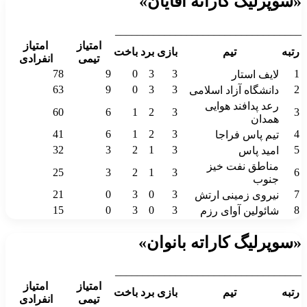
«سوپرلیگ کاراته آقایان»
__________________________________
امتیاز
امتیاز
رتبه
تیم
بازی
برد
باخت
تیمی
انفرادی
78
9
0
3
3
1
لایف استار
63
9
0
3
3
2
دانشگاه آزاد اسلامی
رعد پدافند هوایی
60
6
1
2
3
3
همدان
41
6
1
2
3
4
تیم پاس فراجا
32
3
2
1
3
5
امید پاس
مناطق نفت خیز
25
3
2
1
3
6
جنوب
21
0
3
0
3
7
نیروی زمینی ارتش
15
0
3
0
3
8
شائولین آوای رزم
«سوپرلیگ کاراته بانوان»
__________________________________
امتیاز
امتیاز
رتبه
تیم
بازی
برد
باخت
تیمی
انفرادی