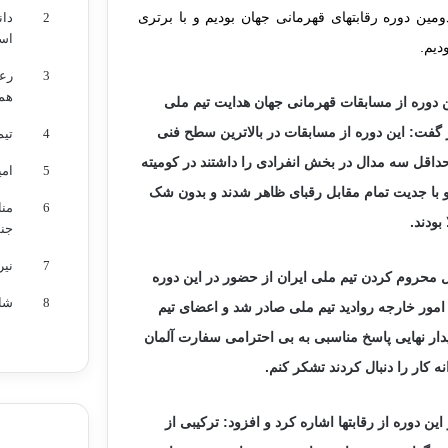
ین دوره رقابتهای قهرمانی جهان بودیم و با برتری
2
دان
اس
دیم.
3
رعد
هم
ین دوره از مسابقات قهرمانی جهان هدایت تیم ملی
 گفت: این دوره از مسابقات در بالاترین سطح فنی
4
تیم
اقل سه مدال در بخش انفرادی را داشتند در کومیته
5
امی
د و با جدیت تمام مقابل رقبای ظاهر شدند و بدون شک
6
من
بودند.
جن
7
نیر
ال محروم کردن تیم ملی ایران از حضور در این دوره
8
شائ
امور خارجه روادید تیم ملی صادر شد و اعضای تیم
ار نهایی پاسخ مناسبی به بی احترامی سفارت آلمان
ه کار را دنبال کردند تشکر کنم.
ن دوره از رقابتها اشاره کرد و افزود: ترکیبی از