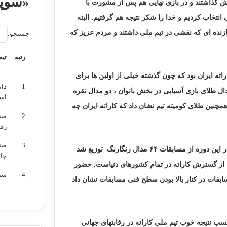
«سوپر
یش گذاشتند و در بازی نهایی هم پس از مشورت با
 انتخاب کردیم و خدا را شکر نتیجه هم گرفتیم. البته
_________
 سازنده ای که نقشی در تیم ملی داشتند و مردم عزیز که
جستجو:
رتبه
تیم
داد: ۹۳ سال خوبی برای کاراته ایران بود که چون گذشته خیلی از اولین ها برای
رتبه
تیم
1
دان
ل طلای بازی آسیایی در بخش بانوان ، دو مدال نقره
اس
همچنین طلای کومیته تیم نشان داد که کاراته ایران چه
2
صن
رف
3
صن
وی به رقابتهای جام بیست و دوم هم اشاره کرد و افزود: در این دوره از مسابقات ۶۴ مدال رنگارنگ توزیع شد
چاد
از گسترش کاراته در تمام کشورهای دنیاست. حضور
4
ستا
نماشاکر در سالن مسابقات در کنار بالا بودن سطح فنی مسابقات نشان داد
 کسب نتیجه خوب تیم ملی کاراته در رقابتهای جهانی