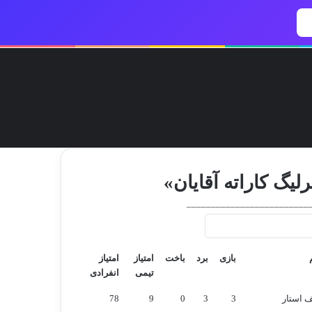
یسبوک
ایکس
اینستاگرام
تلگرام
خوراک
آپارات
بله
تغییر پوسته
جستج
برای
لیگ کاراته آقایان»
_________________________
بازی
برد
باخت
امتیاز
امتیاز
تیمی
انفرادی
بازی
برد
باخت
امتیاز
امتیاز
ف استار
3
3
0
9
78
تیمی
انفرادی