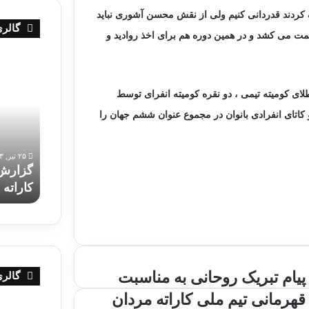
 کردند قدردانی کنیم ولی از نقش محسن آشوری نباید
گالری
ت می کشد و در همین دوره هم برای اخذ روادید و
م
گ
ر
ز
ح
ا
لای کومیته تیمی ، دو نقره کومیته انفرای توسط
ل
ر
 کاتای انفرادی بانوان در مجموع عنوان ششم جهان را
ه
ش
چ
ت
ه
ص
۲۵ تیر, ۱۴۰۳
ا
و
گزارش 
۲۵ تیر, ۱۴۰۳
ر
ی
مرحله چهارم انتخابی تیم ملی کاراته امید پسران
کاراته 
م
ر
ا
ی
ن
م
ت
ر
خ
ح
ا
ل
پ
پیام تبریک روحانی به مناسبت
گالری
ب
ه
ی
ی
چ
قهرمانی تیم ملی کاراته مردان
ا
ت
ه
ا
ع