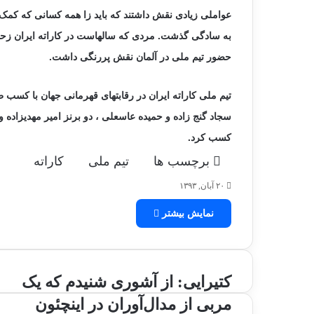
عواملی زیادی نقش داشتند که باید زا همه کسانی که کمک
به سادگی گذشت. مردی که سالهاست در کاراته ایران زحم
حضور تیم ملی در آلمان نقش پررنگی داشت.
گ
ز
ا
تیم ملی کاراته ایران در رقابتهای قهرمانی جهان با کسب ط
ر
سجاد گنج زاده و حمیده عاسعلی ، دو برنز امیر مهدیزاده و
ش
ت
کسب کرد.
ص
۱۶ تیر, ۱۴۰۳
برچسب ها
تیم ملی
کاراته
و
گزارش تصویری مرحله چهارم انتخابی تیم ملی
ی
۲۰ آبان, ۱۳۹۳
رده های پایه دختران- سری دوم
ر
ی
نمایش بیشتر
م
ر
ح
ل
ک
کتیرایی: از آشوری شنیدم که یک
ه
ت
چ
مربی از مدال‌آوران در اینچئون
ی
ه
ک