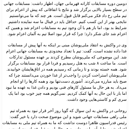
دومین دوره مسابقات کاراته قهرمانی جهان، اظهار داشت: مسابقات جهانی
در سطح بسیار بالایی برگزار شد و نتایج با اتفاقاتی که پیش از اعزام برای
تیم ملی رخ داد فکر می‌کنم قابل قبول است. هر چند که ما می‌توانستیم
نتایجی بهتر از این کسب کنیم. حداقل باید در فینال ما سه نماینده داشتیم.
شرایط بد بود، اما باز هم با آن وجود تیم به مسابقات اعزام شد و همین که
اعزام شد جای شکر دارد؛ چرا که قرار نبود اصلا تیم به آلمان اعزام شود.
وی در واکنش به انتقاد ملی‌پوشان مبنی بر اینکه به آنها پیش از مسابقات
غذا داده نشده است، گفت: تیم با تعداد محدودی به مسابقات جهانی اعزام
شد. این موضوعی که ملی‌پوشان مطرح کردند بر عهده مسئول تدارکات
است. ما ساعت ۸ شب به هتل رسیدیم و فردا قرار بود مسابقات برگزار
شود. همه خسته بودند و تا زمانی که رسیدیم همه در اتاق‌هایشان خوابیدند.
ملی‌پوشان استراحت کردن را واجب‌تر از غذا خوردن می‌دانستند چرا که
صبح باید مبارزه می‌کردند. آشوری دست‌تنها بود و همه کارها را او انجام
می‌داد. به هر حال ما مسئول کارهای فنی بودیم و دادن غذا به عهده ما نبود
اما باز با این حال به آنها کمک کردیم. نمی‌گویم همه چیز خوب بود اما یک
سری کم و کاستی‌هایی وجود داشت.
روحانی در واکنش به این سوال که گویا روز آخر قرار نبود به همراه تیم
ملی راهی مسابقات جهانی شوید و این موضوع صحت دارد یا خیر گفت:
رئیس فدراسیون ظاهرا دوست نداشت که ما به همراه تیم ملی به مسابقات
اعزام شویم دلیل آن را نمی‌دانم به هر حال او مسئول فدراسیون است و