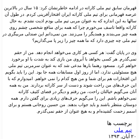
قهرمان سابق تیم ملی کاراته در ادامه خاطرنشان کرد: ۱۵ سال در بالاترین
عرصه قهرمانی برای تیم ملی کاراته ایران افتخار‌آفرینی کردم. در طول آن
سالها به این اندازه که به عنوان مربی تیم ملی بودم اذیت نشدم. به حال
کاراته واقعا تاسف می‌خورم چرا که همه برای منافع شخصی چشم روی
همه چیز می‌بندند و همدیگر را می‌زنند. من نمی‌دانم این صندلی مربیگری در
تیم ملی چه چیزی دارد که ما همه چیز را زیر پا می‌گذاریم؟
وی در پایان گفت: هر کسی هر کاری می‌خواهد انجام دهد. من از حقم
نمی‌گذرم. هر کسی بخواهد با آبروی من بازی کند به شدت با او برخورد
خواهم کرد. مسعود رهنما بارها مدعی شد که به عنوان سرمربی تیم ملی
هیچ مسئولیتی ندارد، اما از روز اول مسابقات همه جا بود. این را باید بگویم
این افتخارات هم برای شما و من هیچ کدام را نمی خواهم. امیدوارم که با
این حرف‌های من راحت شوند و دست از سر کاراته بردارند. من به همه
آنان می‌گویم خیالتان راحت، من رفتم و دیگر در فضای کثیف کاراته
نمی‌خواهم باشم. این را می‌گویم حرف‌های زیادی برای گفتن دارم. همه
دوستان منتظر باشند و باید جواب بدهند. من حسین روحانی هستم و برای
اسمم زحمت کشیده‌ام و به هیچ عنوان از حقم نمی‌گذرم.
برچسب ها
تیم ملی
۲۰ آبان, ۱۳۹۳