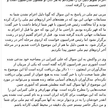
چنین تصمیمی را گرفته است.
مربی تیم ملی در پاسخ به این سوال که گویا دلیل اعزام نشدن شما به
مسابقات جهانی این بود که در هفته‌های آخر اردوهای تیم ملی را ترک کرده
بودید و آیا مخالفت رئیس فدراسیون با قهر شما ارتباط داشت یا خیر گفت:
ما که قهر نکرده بودیم. ناراحتی ما از این بود که حق ما قبل از اعزام به
مسابقات جهانی نادیده گرفته شده بود. قبل از اعزام گفتیم اردو در رشت
برگزار نشود اما رئیس فدراسیون خواست که اردوی مرحله آخر در رشت
برگزار شود. به همین دلیل ما هم از این موضوع ناراحت شدیم و در مرحله
آخر اردوهای تیم ملی حضور پیدا نکردیم.
وی در واکنش به این سوال که علی کتیرایی در مصاحبه خود مدعی شده
است آشوری دبیر فدراسیون کاراته گفته است که یکی از مربیان از
مدال‌آوران در اینچئون ۱۰۰۰ دلار پول دریافت کرده است آیا این موضوع به
نظر شما صحت دارد یا خیر گفت: بنده به هیچ عنوان از کسی پولی دریافت
نکرده‌ام. مدال‌آوران بازی‌های آسیایی شاهد زنده هستند و می‌توانید در مورد
این موضوع از آنها سوال کنید البته مطمئن هستم که آشوری چنین
صحبت‌هایی را مطرح نکرده است. بهنام مهران‌فر و علی کتیرایی این را
بدانند که این موفقیت برای کاراته ایران است و به نام کسی ثبت نشده پس
انقدر خودشان را به در و دیوار نزنند. به آنها می‌گویم که تیم ملی برای شما
و من دیگر حاضر نیستم حتی یک دقیقه در محیط کثیف کاراته باشم.