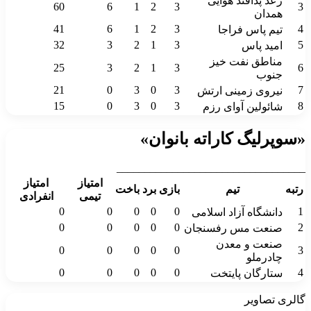
رعد پدافند هوایی
60
6
1
2
3
3
همدان
41
6
1
2
3
4
تیم پاس فراجا
32
3
2
1
3
5
امید پاس
مناطق نفت خیز
25
3
2
1
3
6
جنوب
21
0
3
0
3
7
نیروی زمینی ارتش
15
0
3
0
3
8
شائولین آوای رزم
«سوپرلیگ کاراته بانوان»
__________________________________
امتیاز
امتیاز
رتبه
تیم
بازی
برد
باخت
تیمی
انفرادی
0
0
0
0
0
1
دانشگاه آزاد اسلامی
0
0
0
0
0
2
صنعت مس رفسنجان
صنعت و معدن
0
0
0
0
0
3
چادرملو
0
0
0
0
0
4
ستارگان پایتخت
گالری تصاویر