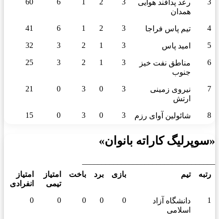
60
6
1
2
3
3
رعد پدافند هوایی
همدان
41
6
1
2
3
4
تیم پاس فراجا
32
3
2
1
3
5
امید پاس
25
3
2
1
3
6
مناطق نفت خیز
جنوب
21
0
3
0
3
7
نیروی زمینی
ارتش
15
0
3
0
3
8
شائولین آوای رزم
«سوپرلیگ کاراته بانوان»
__________________________________
رتبه
تیم
بازی
برد
باخت
امتیاز
امتیاز
تیمی
انفرادی
0
0
0
0
0
1
دانشگاه آزاد
اسلامی