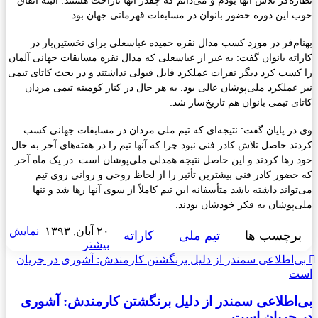
نظاره‌گر تلاش آنها بودم و می‌دانم که چقدر آنها ناراحت هستند. البته اتفاق
خوب این دوره حضور بانوان در مسابقات قهرمانی جهان بود.
بهنام‌فر در مورد کسب مدال نقره حمیده عباسعلی برای نخستین‌بار در
کاراته بانوان گفت:‌ به غیر از عباسعلی که مدال نقره مسابقات جهانی آلمان
را کسب کرد دیگر نفرات عملکرد قابل قبولی نداشتند و در بحث کاتای تیمی
نیز عملکرد ملی‌پوشان عالی بود. به هر حال در کنار کومیته تیمی مردان
کاتای تیمی بانوان هم تاریخ‌ساز شد.
وی در پایان گفت:‌ نتیجه‌ای که تیم ملی مردان در مسابقات جهانی کسب
کردند حاصل تلاش کادر فنی نبود چرا که آنها تیم را در هفته‌های آخر به حال
خود رها کردند و این حاصل نتیجه همدلی ملی‌پوشان است. در یک ماه آخر
که حضور کادر فنی بیشترین تأثیر را از لحاظ روحی و روانی روی تیم
می‌تواند داشته باشد متأسفانه این تیم کاملاً از سوی آنها رها شد و تنها
ملی‌پوشان به فکر خودشان بودند.
۲۰ آبان, ۱۳۹۳
نمایش
برچسب ها
تیم ملی
کاراته
بیشتر
بی‌اطلاعی سمندر از دلیل برنگشتن کارمندش: آشوری در جریان
است
بی‌اطلاعی سمندر از دلیل برنگشتن کارمندش: آشوری
در جریان است