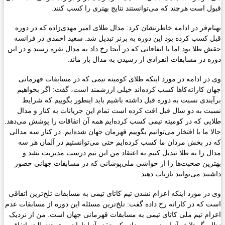
قبول است هرچند که می‌توانستند نتایج بهتری را کسب کنند.
بهنام‌فر در ادامه خاطرنشان کرد: مدال طلای امیر مهدی‌زاده که در دوره
قبل کسب کرده بود این دوره به برنز تبدیل شد. سعید احمدی در فرانسه
حقش طلا بود اما با اتفاقاتی که در آنجا رخ داد به مدال نقره رسید و در این
دوره در مسابقات انفرادی از رسیدن به مدال باز ماند.
وی در ادامه در مورد اینکه طلای کومیته تیمی که در مسابقات قهرمانی
جهان کاراته‌کاها کسب کرده‌اند خیلی ارزشمند است، گفت: اگر بخواهیم
برآیندی نسبت به دوره قبل داشته باشیم باید اینطور بگوییم که شرایط
نسبت به دو سال قبل افت کرده است تمام این جریانات به کنار و مدال
طلایی که در کومیته تیمی کسب کرده‌ایم همه آن اتفاقات را پوشش می‌دهد.
حالا ما با افتخار می‌توانیم بگوییم قهرمان جهان شده‌ایم. در کنار سه مدالی
که در بخش مردان ما کسب کرده‌ایم حتی می‌توانستیم در آلمان هر سه
مدال را به طلا تبدیل کنیم.به اعتقاد من این تیم درست مدیریت نشد و
بهترین صحبت‌ها را از حواشی ملی‌پوشانی که در مسابقات جهانی حضور
داشتند می‌توانند بازتاب دهند.
وی در مورد اینکه اعزام نشدن تیم کاتای تیمی به مسابقات تلخ‌ترین اتفاقی
است که در کاراته رخ داده گفت: تلخ‌ترین مسئله این دوره از مسابقات عدم
اعزام تیم ملی کاتای تیمی به مسابقات قهرمانی جهان است. من از نزدیک