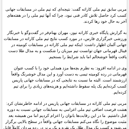
مربی سابق تیم ملی کاراته گفت: نتیجه‌ای که تیم ملی در مسابقات جهانی
کسب کرد حاصل تلاش کادر فنی نبود، چرا که آنها تیم ملی را در هفته‌‌های
آخر به حال خود رها کردند.
به گزارش پایگاه خبری کاراته نیوز،
مهران بهنام‌فر در گفت‌وگو با خبرنگار
ورزشی خبرگزاری فارس
، در مورد کسب نتایج تیم ملی کاراته در مسابقات
جهانی آلمان اظهار داشت: اینکه تیم ملی کاراته در مسابقات کومیته در
فینال قهرمانی جهان توانست تیم میزبان را شکست و به مدال طلا دست
یافت واقعاً خوشحالم اما باید شرایط را بسنجیم.
وی در ادامه افزود: به نظرم بچه‌ها مزد همدلی خود را با کسب عنوان
قهرمانی در رده کومیته تیمی به دست آورد و این مدال خوشرنگ واقعاً
ارزشمند است. البته ما نسبت به نتایجی که در مسابقات جهانی پاریس
کسب کرده‌ایم یک پله سقوط داشته‌ایم و هزینه‌های زیادی را برای تیم
کرده‌ایم.
مربی تیم ملی کاراته در مسابقات جهانی پاریس در ادامه خاطرنشان کرد:
هشت فرصت اضافی تیم ملی اعزامی به مسابقات جهانی نسبت به دوره
قبل داشتیم. ما در این رقابت‌ها بانوان را اعزام کردیم اما من همیشه بعد
مثبت موضوع را نگاه می‌کنم مسابقات جهانی واقعاً در سطح بالایی برگزار
می‌شود و کسب یک مدال طلا،‌ یک نقره و یک برنز در رده مردان کاملاً قابل