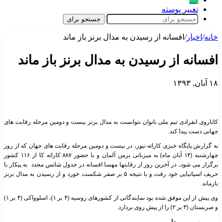
تغییر پوسته
جستجو برای
خانه
/
اخبار
/
افسانه از رسیدن به مدال برنز باز ماند
افسانه از رسیدن به مدال برنز باز ماند
۱۸ آبان, ۱۳۹۳
کاتاروی انفرادی تیم ملی بانوان نتوانست به مدال برنز بیست و دومین مرحله رقابت های
جهانی دست پیدا کند
.
به گزارش پایگاه خبری کاراته نیوز، در بیست و دومین مرحله رقابت های جهان که از روز
چهارشنبه (۱۴ آبان ماه) به میزبانی برمن آلمان و با حضور ۸۸۷
کاراته کا از ۱۱۶ کشور
برگزار می شود، در آخرین روز از رقابتها مهسا افسانه در جدول شانس مجدد به پیکار با
حریف اسپانیایی خود رفت و با نتیجه ۵ بر صفر شکست خورد و از رسیدن به مدال برنز
بازماند.
وی پیش از این موفق شده بود نمایندگانی از کشورهای روسیه (۴ بر ۱)، اسلوواکی (۴ بر ۱)
و صربستان (۳ بر ۲) را از پیش روی بردارد.