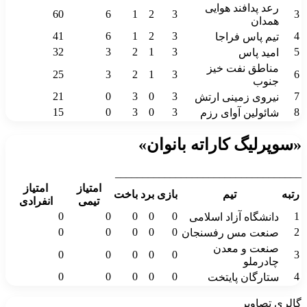
رعد پدافند هوایی
60
6
1
2
3
3
همدان
41
6
1
2
3
4
تیم پاس فراجا
32
3
2
1
3
5
امید پاس
مناطق نفت خیز
25
3
2
1
3
6
جنوب
21
0
3
0
3
7
نیروی زمینی ارتش
15
0
3
0
3
8
شائولین آوای رزم
«سوپرلیگ کاراته بانوان»
__________________________________
امتیاز
امتیاز
رتبه
تیم
بازی
برد
باخت
تیمی
انفرادی
0
0
0
0
0
1
دانشگاه آزاد اسلامی
0
0
0
0
0
2
صنعت مس رفسنجان
صنعت و معدن
0
0
0
0
0
3
چادرملو
0
0
0
0
0
4
ستارگان پایتخت
گالری تصاویر