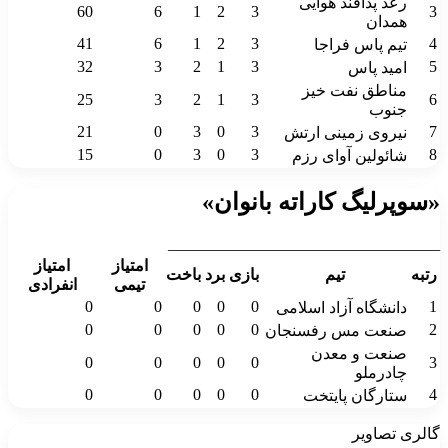
رعد پدافند هوایی
60
6
1
2
3
3
همدان
41
6
1
2
3
4
تیم پاس فراجا
32
3
2
1
3
5
امید پاس
مناطق نفت خیز
25
3
2
1
3
6
جنوب
21
0
3
0
3
7
نیروی زمینی ارتش
15
0
3
0
3
8
شائولین آوای رزم
«سوپرلیگ کاراته بانوان»
__________________________________
امتیاز
امتیاز
رتبه
تیم
بازی
برد
باخت
تیمی
انفرادی
0
0
0
0
0
1
دانشگاه آزاد اسلامی
0
0
0
0
0
2
صنعت مس رفسنجان
صنعت و معدن
0
0
0
0
0
3
چادرملو
0
0
0
0
0
4
ستارگان پایتخت
گالری تصاویر