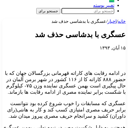
تغییر پوسته
جستجو برای
خانه
/
اخبار
/
عسگری با بدشاسی حذف شد
عسگری با بدشاسی حذف شد
۱۵ آبان, ۱۳۹۳
در ادامه رقابت های کاراته قهرمانی بزرگسالان جهان که با
حضور ۸۸۸ کاراته کا از ۱۱۶ کشور در شهر برمن آلمان در
حال پیگیری است بهمن عسگری نماینده وزن ۷۵- کیلوگرم
با شکست برابر نماینده مصری از ادامه رقابت ها بازماند.
عسگری که مسابقات را خوب شروع کرده بود نتوانست
برابر حریف مصری امتیازی کسب کند و کار به هانتی(رای
داوران) کشید و سرانجام حریف مصری پیروز میدان شد.
همچنین به دلیل شکست مصر در نیمه نهایی، بهمن عسگری