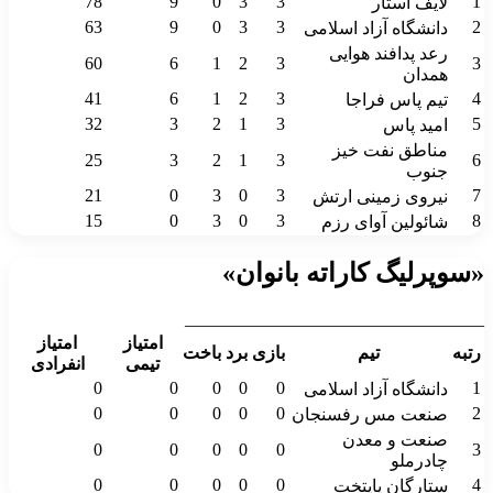
78
9
0
3
3
1
لایف استار
63
9
0
3
3
2
دانشگاه آزاد اسلامی
رعد پدافند هوایی
60
6
1
2
3
3
همدان
41
6
1
2
3
4
تیم پاس فراجا
32
3
2
1
3
5
امید پاس
مناطق نفت خیز
25
3
2
1
3
6
جنوب
21
0
3
0
3
7
نیروی زمینی ارتش
15
0
3
0
3
8
شائولین آوای رزم
«سوپرلیگ کاراته بانوان»
__________________________________
امتیاز
امتیاز
رتبه
تیم
بازی
برد
باخت
تیمی
انفرادی
0
0
0
0
0
1
دانشگاه آزاد اسلامی
0
0
0
0
0
2
صنعت مس رفسنجان
صنعت و معدن
0
0
0
0
0
3
چادرملو
0
0
0
0
0
4
ستارگان پایتخت