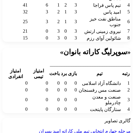
41
6
1
2
3
4
تیم پاس فراجا
32
3
2
1
3
5
امید پاس
مناطق نفت خیز
25
3
2
1
3
6
جنوب
21
0
3
0
3
7
نیروی زمینی ارتش
15
0
3
0
3
8
شائولین آوای رزم
«سوپرلیگ کاراته بانوان»
__________________________________
امتیاز
امتیاز
رتبه
تیم
بازی
برد
باخت
تیمی
انفرادی
0
0
0
0
0
1
دانشگاه آزاد اسلامی
0
0
0
0
0
2
صنعت مس رفسنجان
صنعت و معدن
0
0
0
0
0
3
چادرملو
0
0
0
0
0
4
ستارگان پایتخت
گالری تصاویر
مرحله چهارم انتخابی تیم ملی کاراته امید پسران