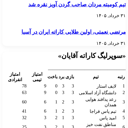
تیم کومیته مردان صاحب گردن آویز نقره شد
۳۱ خرداد, ۱۴۰۵
مرتضی نعمتی، اولین طلایی کاراته ایران در آسیا
۳۱ خرداد, ۱۴۰۵
«سوپرلیگ کاراته آقایان»
__________________________________
امتیاز
امتیاز
رتبه
تیم
بازی
برد
باخت
تیمی
انفرادی
78
9
0
3
3
1
لایف استار
63
9
0
3
3
2
دانشگاه آزاد اسلامی
رعد پدافند هوایی
60
6
1
2
3
3
همدان
41
6
1
2
3
4
تیم پاس فراجا
32
3
2
1
3
5
امید پاس
مناطق نفت خیز
25
3
2
1
3
6