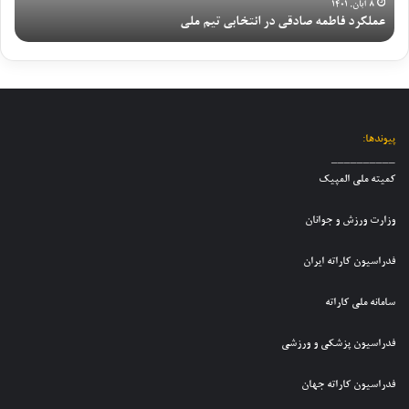
ط
ه
۸ آبان, ۱۴۰۱
و
ا
عملکرد فاطمه صادقی در انتخابی تیم ملی
گ
م
خ
ی
ن
ه
ب
ت
ا
ص
ر
ی
ن
ا
ا
م
و
د
ز
م
ج
ق
ش
ل
و
ی
ر
پیوندها:
ی
ا
د
ا
__________
ک
ن
ر
ی
کمیته ملی المپیک
ا
ا
ا
ط
ر
ن
ن
ف
وزارت ورزش و جوانان
ا
د
ت
ع
ت
خ
خ
ل
فدراسیون کاراته ایران
ه
ت
ا
ی
ن
ر
ب
ت
و
سامانه ملی کاراته
ا
ی
ی
ج
ن
ت
م
و
ب
فدراسیون پزشکی و ورزشی
ی
م
ا
ر
م
ل
ن
گ
فدراسیون کاراته جهان
م
ی
ا
ز
ل
ک