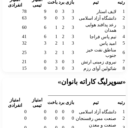
رتبه
تیم
بازی
برد
باخت
تیمی
انفرادی
78
9
0
3
3
1
لایف استار
63
9
0
3
3
2
دانشگاه آزاد اسلامی
رعد پدافند هوایی
60
6
1
2
3
3
همدان
41
6
1
2
3
4
تیم پاس فراجا
32
3
2
1
3
5
امید پاس
مناطق نفت خیز
25
3
2
1
3
6
جنوب
21
0
3
0
3
7
نیروی زمینی ارتش
15
0
3
0
3
8
شائولین آوای رزم
«سوپرلیگ کاراته بانوان»
__________________________________
امتیاز
امتیاز
رتبه
تیم
بازی
برد
باخت
تیمی
انفرادی
0
0
0
0
0
1
دانشگاه آزاد اسلامی
0
0
0
0
0
2
صنعت مس رفسنجان
صنعت و معدن
0
0
0
0
0
3