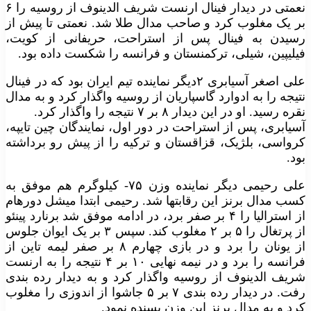
نعمتی در دیدار فینال ارنست شریف الدینوف از روسیه را ۶
بر یک مغلوب کرد و صاحب مدال طلا شد. نعمتی تا پیش از
رسیدن به فینال پس از استراحت، حریفانی از کویت،
فیلیپین، شیلی، ترکمنستان و فرانسه را شکست داده بود.
علی اصغر آسیابری ۲دیگر نماینده تیم ایران بود که در فینال
نتیجه را به ادوارد گاسپاریان از روسیه واگذار کرد و به مدال
نقره رسید. او در این دیدار ۸ بر ۷ نتیجه را واگذار کرد.
آسیابری، پس از استراحت در دور اول، نمایندگان چین تایپه،
کرواسی، بلژیک، قزاقستان و ترکیه را از پیش رو برداشته
بود.
علی رحیمی دیگر نماینده وزن ۷۵- کیلوگرم هم موفق به
کسب مدال برنز این رقابتها شد. رحیمی ابتدا میشل دورهام
از استرالیا را ۴ بر صفر برد، در ادامه موفق شد برنارد پینئو
از پرتغال را ۵ بر ۲ مغلوب کند. سپس ۳ بر یک ایوان جلوس
از یونان را برد و در بازی چهارم ۸ بر صفر لیمه تاین از
فرانسه را برد و در نیمه نهایی ۱۰ بر ۴ نتیجه را به ارنست
شریف الدینوف از روسیه واگذار کرد و به دیدار رده بندی
رفت. در دیدار رده بندی ۷ بر ۵ جاشوا از اندوزی را مغلوب
کرد و به مدال برنز این وزن بسنده نمود.