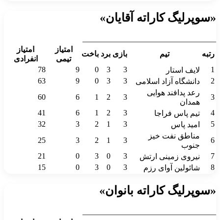
«سوپرلیگ کاراته آقایان»
__________________________________
امتیاز
امتیاز
رتبه
تیم
بازی
برد
باخت
تیمی
انفرادی
78
9
0
3
3
1
لایف استار
63
9
0
3
3
2
دانشگاه آزاد اسلامی
رعد پدافند هوایی
60
6
1
2
3
3
همدان
41
6
1
2
3
4
تیم پاس فراجا
32
3
2
1
3
5
امید پاس
مناطق نفت خیز
25
3
2
1
3
6
جنوب
21
0
3
0
3
7
نیروی زمینی ارتش
15
0
3
0
3
8
شائولین آوای رزم
«سوپرلیگ کاراته بانوان»
__________________________________