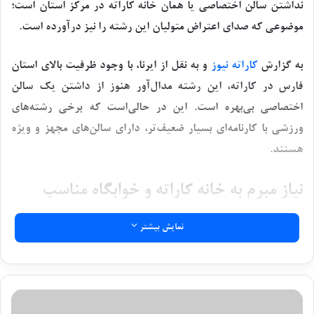
نداشتن سالن اختصاصی یا همان خانه کاراته در مرکز استان است؛
موضوعی که صدای اعتراض متولیان این رشته را نیز درآورده است.
به گزارش
کاراته نیوز
و به نقل از ایرنا، با وجود ظرفیت بالای استان
فارس در کاراته، این رشته مدال‌آور هنوز از داشتن یک سالن
اختصاصی بی‌بهره است. این در حالی‌است که برخی رشته‌های
ورزشی با کارنامه‌ای بسیار ضعیف‌تر، دارای سالن‌های مجهز و ویژه
هستند.
نیاز مبرم به خانه کاراته و خوابگاه مناسب
نایب رئیس هیأت کاراته فارس روز جمعه در گفت‌وگو با خبرنگار ایرنا
نمایش بیشتر
اظهار کرد: با توجه به نیاز استان برای میزبانی رویدادهای ملی و
بین‌المللی، ضرورت ایجاد خانه کاراته استان فارس و خوابگاه
باکیفیت برای ورزشکاران بیش از هر زمان احساس می‌شود.
ک
ا