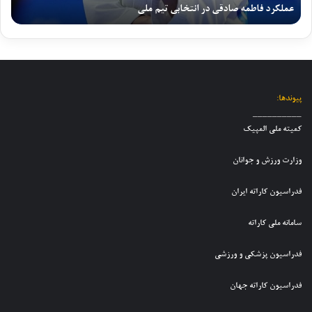
و
ا
عملکرد فاطمه صادقی در انتخابی تیم ملی
گ
م
خ
ی
ن
ه
ب
ت
ا
ص
ر
ی
ن
ا
ا
م
و
د
ز
م
ج
ق
ش
ل
و
ی
ر
پیوندها:
ی
ا
د
ا
__________
ک
ن
ر
ی
کمیته ملی المپیک
ا
ا
ا
ط
ر
ن
ن
ف
وزارت ورزش و جوانان
ا
د
ت
ع
ت
خ
خ
ل
فدراسیون کاراته ایران
ه
ت
ا
ی
ن
ر
ب
ت
و
سامانه ملی کاراته
ا
ی
ی
ج
ن
ت
م
و
ب
فدراسیون پزشکی و ورزشی
ی
م
ا
ر
م
ل
ن
گ
فدراسیون کاراته جهان
م
ی
ا
ز
ل
ک
ن
ا