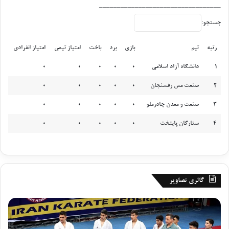
__________________________________
د
؟
بر اساس گزارش هیأت کاراته فارس، در حال حاضر بیش از ۱۸ هزار
جستجو:
ورزشکار سازمان‌یافته در این رشته فعالیت دارند. ریاست هیأت هم
رتبه
تیم
بازی
برد
باخت
امتیاز تیمی
امتیاز انفرادی
بر عهده عبدالله نیک‌بختی است.
رتبه
تیم
بازی
برد
باخت
امتیاز تیمی
امتیاز انفرادی
1
دانشگاه آزاد اسلامی
0
0
0
0
0
برچسب ها
اخبار استان ها
استان فارس
تیم ملی
داور جهانی
2
صنعت مس رفسنجان
0
0
0
0
0
شیراز
مربی
نائب رییس
3
صنعت و معدن چادرملو
0
0
0
0
0
4
ستارگان پایتخت
0
0
0
0
0
گالری تصاویر
گ
ر
ز
و
ا
ز