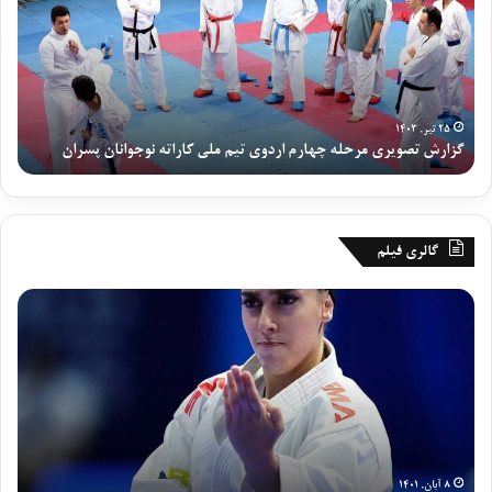
ر
پ
ش
ا
ت
ی
ص
ا
و
ن
ی
ی
۲۵ تیر, ۱۴۰۳
گزارش تصویری مرحله چهارم اردوی تیم ملی کاراته نوجوانان پسران
رو
ر
ا
ی
ر
م
د
ر
و
ح
ی
گالری فیلم
ل
ت
ه
ی
ع
گ
چ
م
م
ز
ه
م
ل
ا
ا
ل
ک
ر
ر
ی
ر
ش
م
ن
د
ش
ا
و
ف
ب
ر
ج
ا
ک
د
و
ط
ه
۸ آبان, ۱۴۰۱