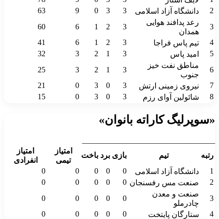
63
9
0
3
3
2
دانشگاه آزاد اسلامی
رعد پدافند هوایی
60
6
1
2
3
3
همدان
41
6
1
2
3
4
تیم پاس فراجا
32
3
2
1
3
5
امید پاس
مناطق نفت خیز
25
3
2
1
3
6
جنوب
21
0
3
0
3
7
نیروی زمینی ارتش
15
0
3
0
3
8
شائولین آوای رزم
«سوپرلیگ کاراته بانوان»
__________________________________
امتیاز
امتیاز
رتبه
تیم
بازی
برد
باخت
تیمی
انفرادی
0
0
0
0
0
1
دانشگاه آزاد اسلامی
0
0
0
0
0
2
صنعت مس رفسنجان
صنعت و معدن
0
0
0
0
0
3
چادرملو
0
0
0
0
0
4
ستارگان پایتخت