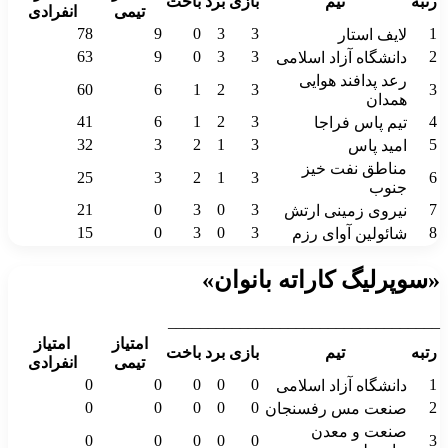
رتبه
تیم
بازی
برد
باخت
تیمی
انفرادی
78
9
0
3
3
1
لایف استار
63
9
0
3
3
2
دانشگاه آزاد اسلامی
رعد پدافند هوایی
60
6
1
2
3
3
همدان
41
6
1
2
3
4
تیم پاس فراجا
32
3
2
1
3
5
امید پاس
مناطق نفت خیز
25
3
2
1
3
6
جنوب
21
0
3
0
3
7
نیروی زمینی ارتش
15
0
3
0
3
8
شائولین آوای رزم
«سوپرلیگ کاراته بانوان»
__________________________________
امتیاز
امتیاز
رتبه
تیم
بازی
برد
باخت
تیمی
انفرادی
0
0
0
0
0
1
دانشگاه آزاد اسلامی
0
0
0
0
0
2
صنعت مس رفسنجان
صنعت و معدن
0
0
0
0
0
3