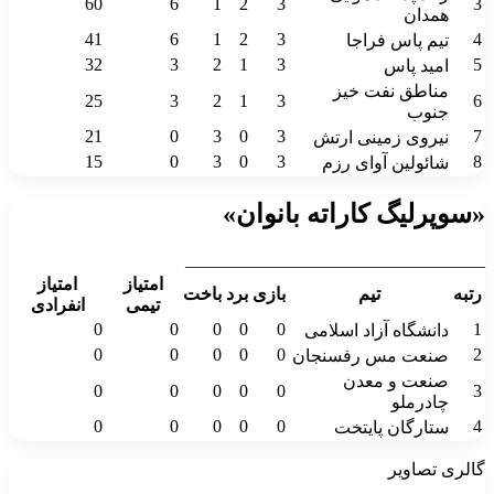
60
6
1
2
3
3
همدان
41
6
1
2
3
4
تیم پاس فراجا
32
3
2
1
3
5
امید پاس
مناطق نفت خیز
25
3
2
1
3
6
جنوب
21
0
3
0
3
7
نیروی زمینی ارتش
15
0
3
0
3
8
شائولین آوای رزم
«سوپرلیگ کاراته بانوان»
__________________________________
امتیاز
امتیاز
رتبه
تیم
بازی
برد
باخت
تیمی
انفرادی
0
0
0
0
0
1
دانشگاه آزاد اسلامی
0
0
0
0
0
2
صنعت مس رفسنجان
صنعت و معدن
0
0
0
0
0
3
چادرملو
0
0
0
0
0
4
ستارگان پایتخت
گالری تصاویر