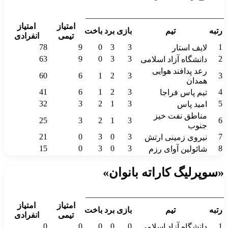
__________________________________
امتیاز
امتیاز
رتبه
تیم
بازی
برد
باخت
تیمی
انفرادی
78
9
0
3
3
1
لایف استار
63
9
0
3
3
2
دانشگاه آزاد اسلامی
رعد پدافند هوایی
60
6
1
2
3
3
همدان
41
6
1
2
3
4
تیم پاس فراجا
32
3
2
1
3
5
امید پاس
مناطق نفت خیز
25
3
2
1
3
6
جنوب
21
0
3
0
3
7
نیروی زمینی ارتش
15
0
3
0
3
8
شائولین آوای رزم
«سوپرلیگ کاراته بانوان»
__________________________________
امتیاز
امتیاز
رتبه
تیم
بازی
برد
باخت
تیمی
انفرادی
0
0
0
0
0
1
دانشگاه آزاد اسلامی