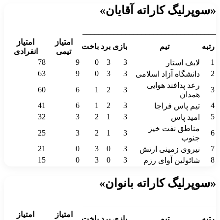
«سوپرلیگ کاراته آقایان»
__________________________________
امتیاز
امتیاز
رتبه
تیم
بازی
برد
باخت
تیمی
انفرادی
78
9
0
3
3
1
لایف استار
63
9
0
3
3
2
دانشگاه آزاد اسلامی
رعد پدافند هوایی
60
6
1
2
3
3
همدان
41
6
1
2
3
4
تیم پاس فراجا
32
3
2
1
3
5
امید پاس
مناطق نفت خیز
25
3
2
1
3
6
جنوب
21
0
3
0
3
7
نیروی زمینی ارتش
15
0
3
0
3
8
شائولین آوای رزم
«سوپرلیگ کاراته بانوان»
__________________________________
امتیاز
امتیاز
رتبه
تیم
بازی
برد
باخت