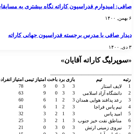
صافی: امیدوارم فدراسیون کاراته نگاه بیشتری به مسابقات
۶ بهمن, ۱۴۰۰
دیدار صافی با مدرس برجسته فدراسیون جهانی کاراته
۳ دی, ۱۴۰۰
«سوپرلیگ کاراته آقایان»
__________________________________
رتبه
تیم
بازی
برد
باخت
امتیاز تیمی
امتیاز انفراد
78
9
0
3
3
1
لایف استار
63
9
0
3
3
2
دانشگاه آزاد اسلامی
60
6
1
2
3
3
رعد پدافند هوایی همدان
41
6
1
2
3
4
تیم پاس فراجا
32
3
2
1
3
5
امید پاس
25
3
2
1
3
6
مناطق نفت خیز جنوب
21
0
3
0
3
7
نیروی زمینی ارتش