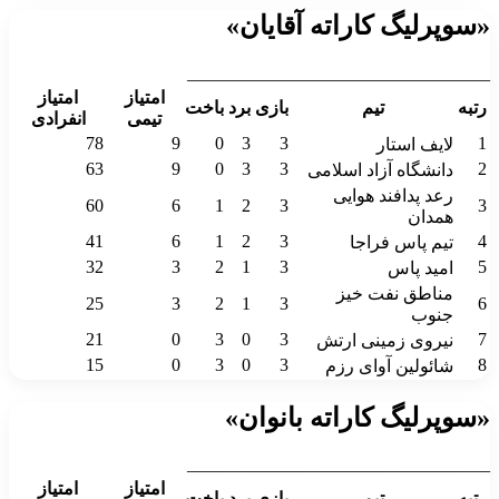
«سوپرلیگ کاراته آقایان»
__________________________________
امتیاز
امتیاز
رتبه
تیم
بازی
برد
باخت
تیمی
انفرادی
78
9
0
3
3
1
لایف استار
63
9
0
3
3
2
دانشگاه آزاد اسلامی
رعد پدافند هوایی
60
6
1
2
3
3
همدان
41
6
1
2
3
4
تیم پاس فراجا
32
3
2
1
3
5
امید پاس
مناطق نفت خیز
25
3
2
1
3
6
جنوب
21
0
3
0
3
7
نیروی زمینی ارتش
15
0
3
0
3
8
شائولین آوای رزم
«سوپرلیگ کاراته بانوان»
__________________________________
امتیاز
امتیاز
رتبه
تیم
بازی
برد
باخت