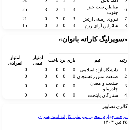
امید پاس
مناطق نفت خیز
25
3
2
1
3
6
جنوب
21
0
3
0
3
7
نیروی زمینی ارتش
15
0
3
0
3
8
شائولین آوای رزم
«سوپرلیگ کاراته بانوان»
__________________________________
امتیاز
امتیاز
رتبه
تیم
بازی
برد
باخت
تیمی
انفرادی
0
0
0
0
0
1
دانشگاه آزاد اسلامی
0
0
0
0
0
2
صنعت مس رفسنجان
صنعت و معدن
0
0
0
0
0
3
چادرملو
0
0
0
0
0
4
ستارگان پایتخت
گالری تصاویر
مرحله چهارم انتخابی تیم ملی کاراته امید پسران
۲۵ تیر, ۱۴۰۳