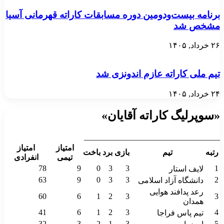
برنامه بیست‌ودومین دوره مسابقات کاراته قهرمانی آسیا
مشخص شد
۲۶ خرداد, ۱۴۰۵
تیم ملی کاراته عازم اندونزی شد
۲۴ خرداد, ۱۴۰۵
«سوپرلیگ کاراته آقایان»
__________________________________
امتیاز
امتیاز
رتبه
تیم
بازی
برد
باخت
تیمی
انفرادی
78
9
0
3
3
1
لایف استار
63
9
0
3
3
2
دانشگاه آزاد اسلامی
رعد پدافند هوایی
60
6
1
2
3
3
همدان
41
6
1
2
3
4
تیم پاس فراجا
32
3
2
1
3
5