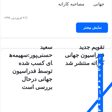
جهانی
مصاحبه کاراته
۲۱ فروردین, ۱۳۹۹
نمایش بیشتر
ت
تقویم جدید
س
سعید
ق
ع
فدراسیون جهانی
حسنی‌پور:سهیمه‌ه
و
ی
ن
ی
د
کاراته منتشر شد
ای کسب شده
و
م
ح
ش
توسط فدراسیون
ج
س
ت
د
ن
جهانی درحال
ه
ی
ی‌
ه
بررسی است
د
پ
ا
ف
و
ی
د
ر
م
ر
:
ا
ش
س