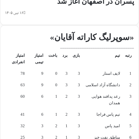
پسران در اصفهان آغاز شد
د
س
ی
۱۶ تیر, ۱۴۰۵
و
ن
ج
ه
«سوپرلیگ کاراته آقایان»
ا
ن
__________________________________
ی
رتبه
تیم
بازی
برد
باخت
امتیاز
امتیاز
د
تیمی
انفرادی
ر
ح
1
لایف استار
3
3
0
9
78
ا
2
دانشگاه آزاد اسلامی
3
3
0
9
63
ل
ب
3
رعد پدافند هوایی
3
2
1
6
60
ر
همدان
ر
س
4
تیم پاس فراجا
3
2
1
6
41
ی
ا
5
امید پاس
3
1
2
3
32
س
6
مناطق نفت خیز
3
1
ت
2
3
25