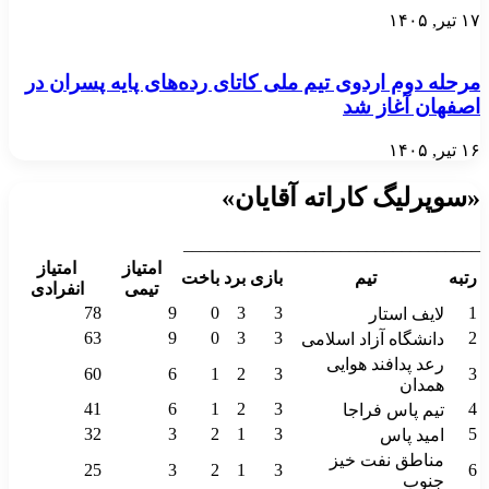
۱۷ تیر, ۱۴۰۵
مرحله دوم اردوی تیم ملی کاتای رده‌های پایه پسران در
اصفهان آغاز شد
۱۶ تیر, ۱۴۰۵
«سوپرلیگ کاراته آقایان»
__________________________________
امتیاز
امتیاز
رتبه
تیم
بازی
برد
باخت
تیمی
انفرادی
78
9
0
3
3
1
لایف استار
63
9
0
3
3
2
دانشگاه آزاد اسلامی
رعد پدافند هوایی
60
6
1
2
3
3
همدان
41
6
1
2
3
4
تیم پاس فراجا
32
3
2
1
3
5
امید پاس
مناطق نفت خیز
25
3
2
1
3
6
جنوب