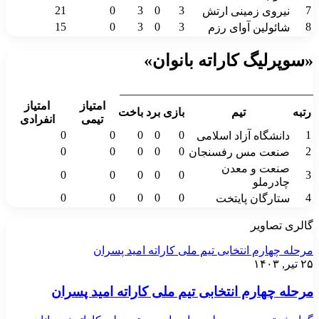
21
0
3
0
3
7
نیروی زمینی ارتش
15
0
3
0
3
8
شائولین آوای رزم
«سوپرلیگ کاراته بانوان»
__________________________________
امتیاز
امتیاز
رتبه
تیم
بازی
برد
باخت
تیمی
انفرادی
0
0
0
0
0
1
دانشگاه آزاد اسلامی
0
0
0
0
0
2
صنعت مس رفسنجان
صنعت و معدن
0
0
0
0
0
3
چادرملو
0
0
0
0
0
4
ستارگان پایتخت
گالری تصاویر
مرحله چهارم انتخابی تیم ملی کاراته امید پسران
۲۵ تیر, ۱۴۰۳
مرحله چهارم انتخابی تیم ملی کاراته امید پسران