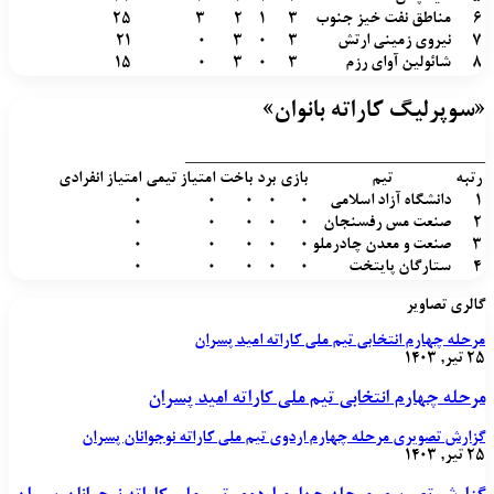
6
مناطق نفت خیز جنوب
3
1
2
3
25
7
نیروی زمینی ارتش
3
0
3
0
21
8
شائولین آوای رزم
3
0
3
0
15
«سوپرلیگ کاراته بانوان»
__________________________________
رتبه
تیم
بازی
برد
باخت
امتیاز تیمی
امتیاز انفرادی
1
دانشگاه آزاد اسلامی
0
0
0
0
0
2
صنعت مس رفسنجان
0
0
0
0
0
3
صنعت و معدن چادرملو
0
0
0
0
0
4
ستارگان پایتخت
0
0
0
0
0
گالری تصاویر
مرحله چهارم انتخابی تیم ملی کاراته امید پسران
۲۵ تیر, ۱۴۰۳
مرحله چهارم انتخابی تیم ملی کاراته امید پسران
گزارش تصویری مرحله چهارم اردوی تیم ملی کاراته نوجوانان پسران
۲۵ تیر, ۱۴۰۳