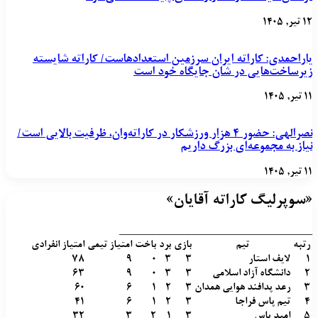
۱۲ تیر, ۱۴۰۵
یاراحمدی: کاراته ایران سرزمین استعدادهاست/ کاراته شایسته
زیرساخت‌هایی در شان جایگاه خود است
۱۱ تیر, ۱۴۰۵
نصرالهی: حضور ۴ هزار ورزشکار در کاراته‌وان، ظرفیت بالایی است/
نیاز به مجموعه‌ای بزرگ داریم
۱۱ تیر, ۱۴۰۵
«سوپرلیگ کاراته آقایان»
__________________________________
رتبه
تیم
بازی
برد
باخت
امتیاز تیمی
امتیاز انفرادی
1
لایف استار
3
3
0
9
78
2
دانشگاه آزاد اسلامی
3
3
0
9
63
3
رعد پدافند هوایی همدان
3
2
1
6
60
4
تیم پاس فراجا
3
2
1
6
41
5
امید پاس
3
1
2
3
32