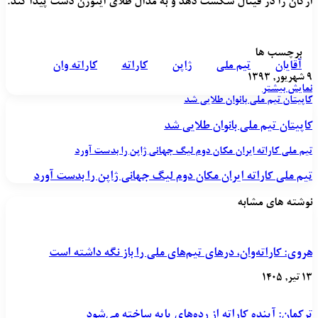
ارکان را در فینال شکست دهد و به مدال طلای اینوزن دست پیدا کند.
برچسب ها
آقايان
تيم ملی
ژاپن
کاراته
کاراته وان
۹ شهریور, ۱۳۹۳
نمایش بیشتر
کاپيتان تيم ملي بانوان طلايي شد
کاپيتان تيم ملي بانوان طلايي شد
تيم ملي کاراته ايران مکان دوم ليگ جهاني ژاپن را بدست آورد
تيم ملي کاراته ايران مکان دوم ليگ جهاني ژاپن را بدست آورد
نوشته های مشابه
هروی: کاراته‌وان، درهای تیم‌های ملی را باز نگه داشته است
۱۳ تیر, ۱۴۰۵
ترکمان: آینده کاراته از رده‌های پایه ساخته می‌شود