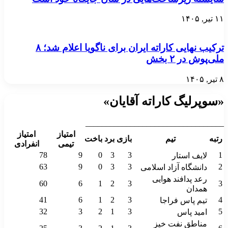
۱۱ تیر, ۱۴۰۵
ترکیب نهایی کاراته ایران برای ناگویا اعلام شد؛ ۸
ملی‌پوش در ۲ بخش
۸ تیر, ۱۴۰۵
«سوپرلیگ کاراته آقایان»
__________________________________
امتیاز
امتیاز
رتبه
تیم
بازی
برد
باخت
تیمی
انفرادی
78
9
0
3
3
1
لایف استار
63
9
0
3
3
2
دانشگاه آزاد اسلامی
رعد پدافند هوایی
60
6
1
2
3
3
همدان
41
6
1
2
3
4
تیم پاس فراجا
32
3
2
1
3
5
امید پاس
مناطق نفت خیز