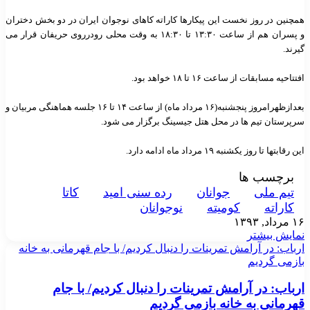
همچنین در روز نخست این پیکارها کاراته کاهای نوجوان ایران در دو بخش دختران
و پسران هم از ساعت ۱۳:۳۰ تا ۱۸:۳۰ به وقت محلی رودرروی حریفان قرار می
گیرند.
افتتاحیه مسابقات از ساعت ۱۶ تا ۱۸ خواهد بود.
بعدازظهرامروز پنجشنبه(۱۶ مرداد ماه) از ساعت ۱۴ تا ۱۶ جلسه هماهنگی مربیان و
سرپرستان تیم ها در محل هتل جیسینگ برگزار می شود.
این رقابتها تا روز یکشنبه ۱۹ مرداد ماه ادامه دارد.
برچسب ها
تيم ملی
جوانان
رده سنی امید
کاتا
کاراته
کوميته
نوجوانان
۱۶ مرداد, ۱۳۹۳
نمایش بیشتر
ارباب: در آرامش تمرینات را دنبال کردیم/ با جام قهرمانی به خانه
بازمی گردیم
ارباب: در آرامش تمرینات را دنبال کردیم/ با جام
قهرمانی به خانه بازمی گردیم