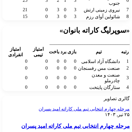
25
3
2
1
3
6
جنوب
21
0
3
0
3
7
نیروی زمینی ارتش
15
0
3
0
3
8
شائولین آوای رزم
«سوپرلیگ کاراته بانوان»
__________________________________
امتیاز
امتیاز
رتبه
تیم
بازی
برد
باخت
تیمی
انفرادی
0
0
0
0
0
1
دانشگاه آزاد اسلامی
0
0
0
0
0
2
صنعت مس رفسنجان
صنعت و معدن
0
0
0
0
0
3
چادرملو
0
0
0
0
0
4
ستارگان پایتخت
گالری تصاویر
مرحله چهارم انتخابی تیم ملی کاراته امید پسران
۲۵ تیر, ۱۴۰۳
مرحله چهارم انتخابی تیم ملی کاراته امید پسران