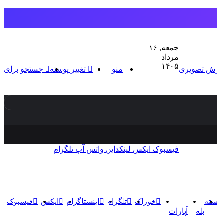
جمعه, ۱۶
مرداد
۱۴۰۵
رش تصویری
منو
تغییر پوسته
جستجو برای
فیسبوک
ایکس
لینکداین
واتس آپ
تلگرام
سته
خوراک
تلگرام
اینستاگرام
ایکس
فیسبوک
بله
آپارات